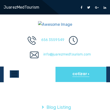
JuarezMedTourism
656 3559549
info@juarezmedtourism.com
cotizar
Blog Listing
Blog Listing