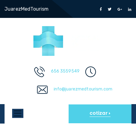
JuarezMedTourism
656 3559549
info@juarezmedtourism.com
cotizar